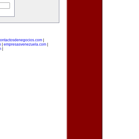
ontactosdenegocios.com
|
m
|
empresasvenezuela.com
|
m
|