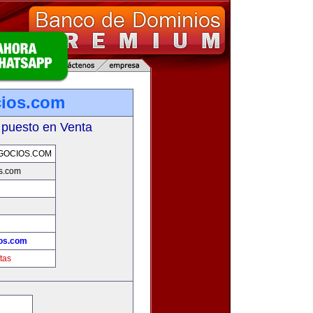
cios.com
 puesto en Venta
GOCIOS.COM
s.com
os.com
tas