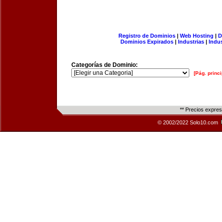
Registro de Dominios
|
Web Hosting
|
D
Dominios Expirados
|
Industrias
|
Indu
Categorías de Dominio:
[Pág. princi
** Precios expre
© 2002/2022 Solo10.com