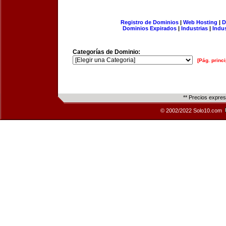
Registro de Dominios
|
Web Hosting
|
D
Dominios Expirados
|
Industrias
|
Indu
Categorías de Dominio:
[Pág. princi
** Precios expre
© 2002/2022 Solo10.com