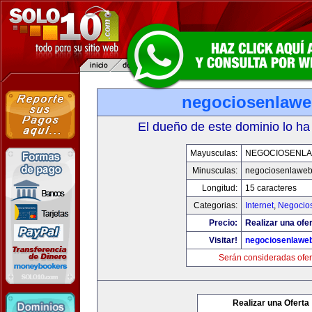
negociosenlaw
El dueño de este dominio lo ha
Mayusculas:
NEGOCIOSENL
Minusculas:
negociosenlawe
Longitud:
15 caracteres
Categorias:
Internet
,
Negocio
Precio:
Realizar una ofer
Visitar!
negociosenlawe
Serán consideradas ofer
Realizar una Oferta