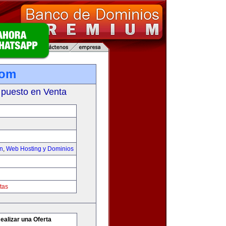
com
 puesto en Venta
on
,
Web Hosting y Dominios
tas
ealizar una Oferta