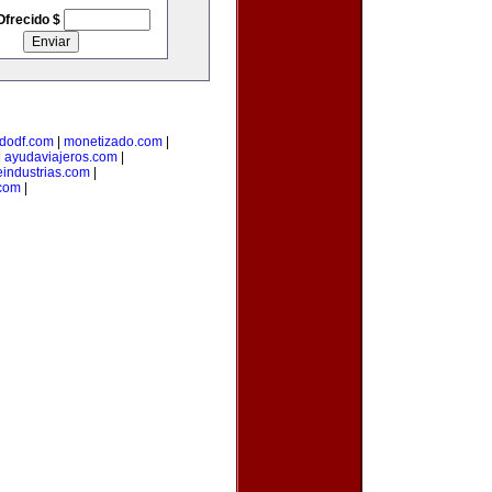
Ofrecido $
dodf.com
|
monetizado.com
|
|
ayudaviajeros.com
|
industrias.com
|
.com
|