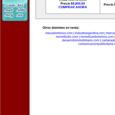
COMPRAR AHORA
Precio $
9,800.00
Precio 
COMPRAR AHORA
Otros dominios en venta:
meusdominios.com
|
industriargentina.net
|
merca
monetizalo.com
|
monetizardominios.com
desarrolloinmobiliario.com
|
camarade
comunicacionpublicitaria