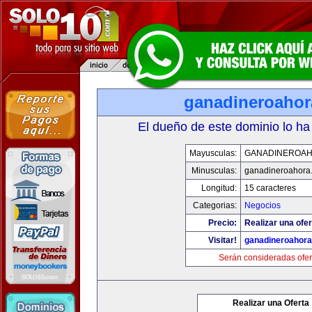
ganadineroaho
El dueño de este dominio lo ha
Mayusculas:
GANADINEROA
Minusculas:
ganadineroahora
Longitud:
15 caracteres
Categorias:
Negocios
Precio:
Realizar una ofer
Visitar!
ganadineroahor
Serán consideradas ofer
Realizar una Oferta