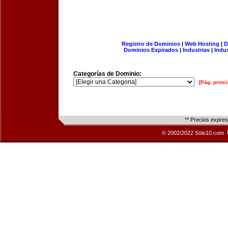
Registro de Dominios
|
Web Hosting
|
D
Dominios Expirados
|
Industrias
|
Indu
Categorías de Dominio:
[Pág. princi
** Precios expre
© 2002/2022 Solo10.com