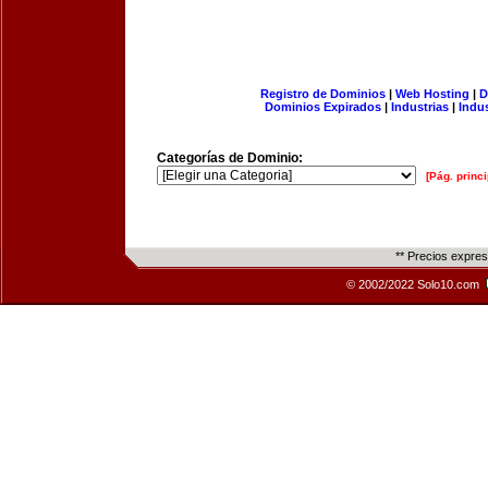
Registro de Dominios
|
Web Hosting
|
D
Dominios Expirados
|
Industrias
|
Indu
Categorías de Dominio:
[Pág. princi
** Precios expre
© 2002/2022 Solo10.com