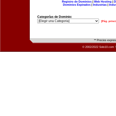
Registro de Dominios
|
Web Hosting
|
D
Dominios Expirados
|
Industrias
|
Indu
Categorías de Dominio:
[Pág. princi
** Precios expre
© 2002/2022 Solo10.com