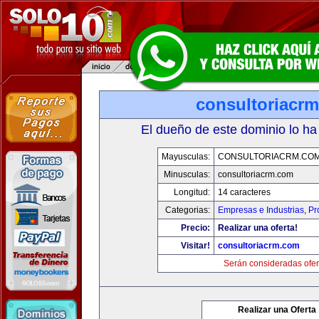
consultoriacr
El dueño de este dominio lo ha
Mayusculas:
CONSULTORIACRM.CO
Minusculas:
consultoriacrm.com
Longitud:
14 caracteres
Categorias:
Empresas e Industrias
,
Pr
Precio:
Realizar una oferta!
Visitar!
consultoriacrm.com
Serán consideradas ofer
Realizar una Oferta