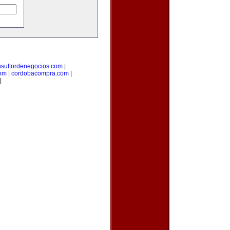
nsultordenegocios.com
|
com
|
cordobacompra.com
|
|