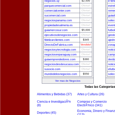
negocios.uy
$2,500
e-ten
parquecomercial.com
Ofertar!
estre
comercialcenter.com
Ofertar!
remer
sucomercial.com
Ofertar!
guia
negociospanama.com
Ofertar!
sele
propiedadesalmeria.es
Ofertar!
even
guiamercosur.com
$5,000
futbo
ejecutivosdenegocios.com
Ofertar!
gest
fidelizarclientes.com
$345
ajedr
DirectoDeFabrica.com
Vendido!
zona
negociosytecnologia.com
Ofertar!
notic
negociosenparaguay.com
Ofertar!
camp
guiaemprendedores.com
$380
desli
negociosdesdesucasa.com
Ofertar!
notic
susocio.com
Ofertar!
efutb
mundodelosnegocios.com
$550
selec
Ver mas de Negocios
Todas las Categoria
Alimentos y Bebidas (37)
Artes y Cultura (26)
Ciencia e InvestigaciÃ³n
Compras y Comercio
(8)
ElectrÃ³nico (341)
Economia, Dinero y Finan
Deportes (45)
(113)