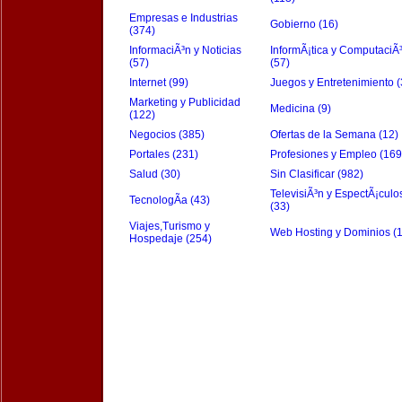
Empresas e Industrias
Gobierno (16)
(374)
InformaciÃ³n y Noticias
InformÃ¡tica y ComputaciÃ
(57)
(57)
Internet (99)
Juegos y Entretenimiento (
Marketing y Publicidad
Medicina (9)
(122)
Negocios (385)
Ofertas de la Semana (12)
Portales (231)
Profesiones y Empleo (169
Salud (30)
Sin Clasificar (982)
TelevisiÃ³n y EspectÃ¡culo
TecnologÃ­a (43)
(33)
Viajes,Turismo y
Web Hosting y Dominios (
Hospedaje (254)