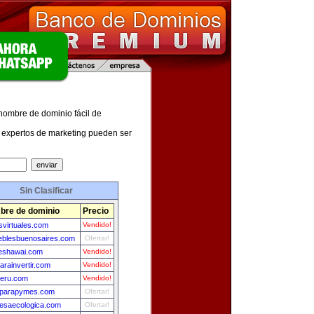
 nombre de dominio fácil de
expertos de marketing pueden ser
Sin Clasificar
re de dominio
Precio
virtuales.com
Vendido!
eblesbuenosaires.com
Ofertar!
leshawai.com
Vendido!
arainvertir.com
Vendido!
peru.com
Vendido!
osparapymes.com
Ofertar!
esaecologica.com
Ofertar!