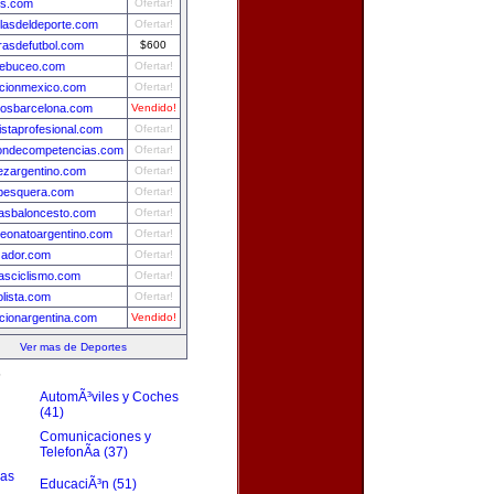
is.com
Ofertar!
llasdeldeporte.com
Ofertar!
asdefutbol.com
$600
debuceo.com
Ofertar!
ccionmexico.com
Ofertar!
tosbarcelona.com
Vendido!
listaprofesional.com
Ofertar!
iondecompetencias.com
Ofertar!
ezargentino.com
Ofertar!
pesquera.com
Ofertar!
iasbaloncesto.com
Ofertar!
eonatoargentino.com
Ofertar!
zador.com
Ofertar!
iasciclismo.com
Ofertar!
olista.com
Ofertar!
cionargentina.com
Vendido!
Ver mas de Deportes
s
AutomÃ³viles y Coches
(41)
Comunicaciones y
TelefonÃ­a (37)
zas
EducaciÃ³n (51)