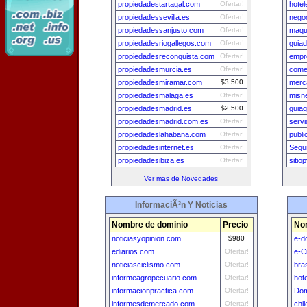
propiedadestartagal.com
Ofertar!
hotel
propiedadessevilla.es
Ofertar!
nego
propiedadessanjusto.com
Ofertar!
maqu
propiedadesriogallegos.com
Ofertar!
guia
propiedadesreconquista.com
Ofertar!
empr
propiedadesmurcia.es
Ofertar!
comer
propiedadesmiramar.com
$3,500
merc
propiedadesmalaga.es
Ofertar!
misn
propiedadesmadrid.es
$2,500
guia
propiedadesmadrid.com.es
Ofertar!
servi
propiedadeslahabana.com
Ofertar!
publi
propiedadesinternet.es
Ofertar!
Segu
propiedadesibiza.es
Ofertar!
siti
Ver mas de Novedades
InformaciÃ³n Y Noticias
Nombre de dominio
Precio
No
noticiasyopinion.com
$980
e-d
ediarios.com
Ofertar!
e-C
noticiasciclismo.com
Ofertar!
bra
informeagropecuario.com
Ofertar!
hot
informacionpractica.com
Ofertar!
Dom
informesdemercado.com
Ofertar!
chi