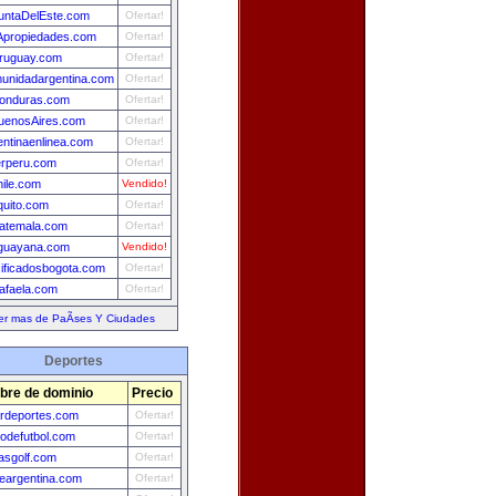
untaDelEste.com
Ofertar!
propiedades.com
Ofertar!
ruguay.com
Ofertar!
unidadargentina.com
Ofertar!
onduras.com
Ofertar!
uenosAires.com
Ofertar!
entinaenlinea.com
Ofertar!
erperu.com
Ofertar!
hile.com
Vendido!
quito.com
Ofertar!
uatemala.com
Ofertar!
guayana.com
Vendido!
sificadosbogota.com
Ofertar!
afaela.com
Ofertar!
er mas de PaÃ­ses Y Ciudades
Deportes
re de dominio
Precio
rdeportes.com
Ofertar!
dodefutbol.com
Ofertar!
iasgolf.com
Ofertar!
deargentina.com
Ofertar!