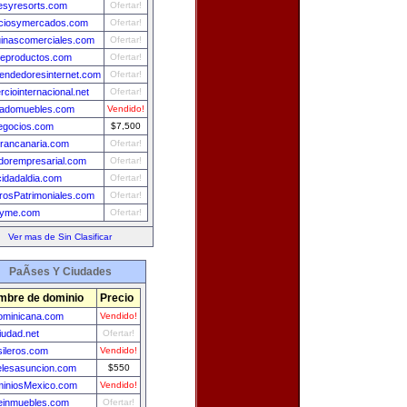
esyresorts.com
Ofertar!
ciosymercados.com
Ofertar!
inascomerciales.com
Ofertar!
deproductos.com
Ofertar!
endedoresinternet.com
Ofertar!
ciointernacional.net
Ofertar!
adomuebles.com
Vendido!
egocios.com
$7,500
grancanaria.com
Ofertar!
dorempresarial.com
Ofertar!
cidadaldia.com
Ofertar!
rosPatrimoniales.com
Ofertar!
opyme.com
Ofertar!
Ver mas de Sin Clasificar
PaÃ­ses Y Ciudades
mbre de dominio
Precio
ominicana.com
Vendido!
iudad.net
Ofertar!
sileros.com
Vendido!
elesasuncion.com
$550
iniosMexico.com
Vendido!
leinmuebles.com
Ofertar!