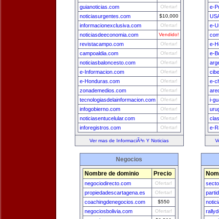
guianoticias.com
Ofertar!
e-P
noticiasurgentes.com
$10,000
USA
informacionexclusiva.com
Ofertar!
e-U
noticiasdeeconomia.com
Vendido!
com
revistacampo.com
Ofertar!
e-H
campoaldia.com
Ofertar!
e-B
noticiasbaloncesto.com
Ofertar!
arg
e-Informacion.com
Ofertar!
cib
e-Honduras.com
Ofertar!
e-c
zonademedios.com
Ofertar!
are
tecnologiasdelainformacion.com
Ofertar!
i-g
infogobierno.com
Ofertar!
uru
noticiasentucelular.com
Ofertar!
cla
inforegistros.com
Ofertar!
e-R
Ver mas de InformaciÃ³n Y Noticias
V
Negocios
Nombre de dominio
Precio
Nomb
negociodirecto.com
Ofertar!
secto
propiedadescartagena.es
Ofertar!
parti
coachingdenegocios.com
$550
notic
negociosbolivia.com
Ofertar!
rally