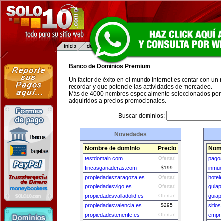
Banco de Dominios Premium
Un factor de éxito en el mundo Internet es contar con un
recordar y que potencie las actividades de mercadeo.
Más de 4000 nombres especialmente seleccionados por 
adquiridos a precios promocionales.
Buscar dominios:
Novedades
Nombre de dominio
Precio
Nomb
testdomain.com
Ofertar!
pagos
fincasganaderas.com
$199
inmu
propiedadeszaragoza.es
Ofertar!
hote
propiedadesvigo.es
Ofertar!
guiap
propiedadesvalladolid.es
Ofertar!
guia
propiedadesvalencia.es
$295
siti
propiedadestenerife.es
Ofertar!
empr