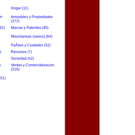
Hogar (11)
³n
Inmuebles y Propiedades
(372)
32)
Marcas y Patentes (40)
Miscelaneas (varios) (64)
PaÃ­ses y Ciudades (32)
)
Recursos (7)
Sociedad (42)
s
Ventas y Comercializacion
(316)
151)